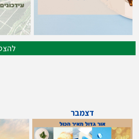
להצטר
דצמבר