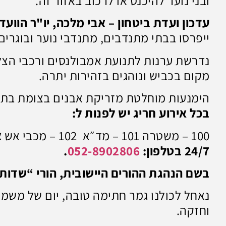
ובני נוער להיכנס או לרכוב באזור זה.
עדכון ועדת ביטחון – אבי מלכה, יו"ר הוועד
ייפרסו בבתי מתנדבים, מתנדבי נוער ובוגרים 
נדרשת ערנות לתנועת אמבולנסים ורכבי הצלה
מקום בכביש ונוהגים בזהירות יתרה.
הימנעות מוחלטת מזריקת אבנים בצומת בת 
בכל אירוע חריג יש לפנות ל:
100 – משטרה 101 – מד״א 102 – מכבי אש
א
24/7 בטלפון:
052-8902806
.
בשם הנהגת ההורים היישובית, הורי “שדות”
נאחל לכולנו גמר חתימה טובה, יום של משמע
וחזקה.