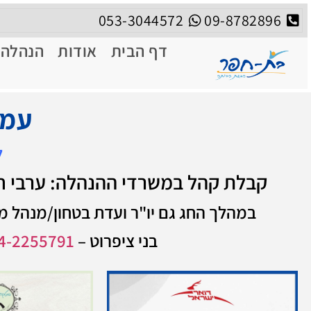
053-3044572
09-8782896
דף הבית
אודות
הנהלה
עמו
ל
קבלת קהל במשרדי ההנהלה: ערבי חגים 09:00-12:00 | יום כיפור – סגור | חוה"מ סוכות 0
במהלך החג גם יו"ר ועדת בטחון/מנהל מד
בני ציפרוט –
4-2255791