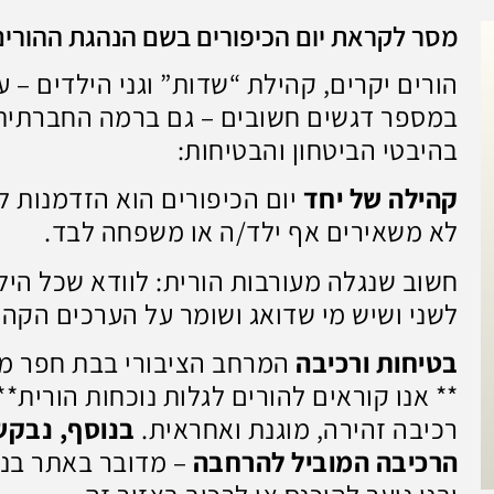
מסר לקראת יום הכיפורים בשם הנהגת ההורים
הורים יקרים, קהילת “שדות” וגני הילדים – ע
במספר דגשים חשובים – גם ברמה החברתית,
בהיבטי הביטחון והבטיחות:
קהילה של יחד
יום הכיפורים הוא הזדמנות לה
לא משאירים אף ילד/ה או משפחה לבד.
חשוב שנגלה מעורבות הורית: לוודא שכל ה
לשני ושיש מי שדואג ושומר על הערכים הקהי
בטיחות ורכיבה
המרחב הציבורי בבת חפר מתמ
** אנו קוראים להורים לגלות נוכחות הורית*
רכיבה זהירה, מוגנת ואחראית.
בנוסף, נבקש
הרכיבה המוביל להרחבה
– מדובר באתר בניי