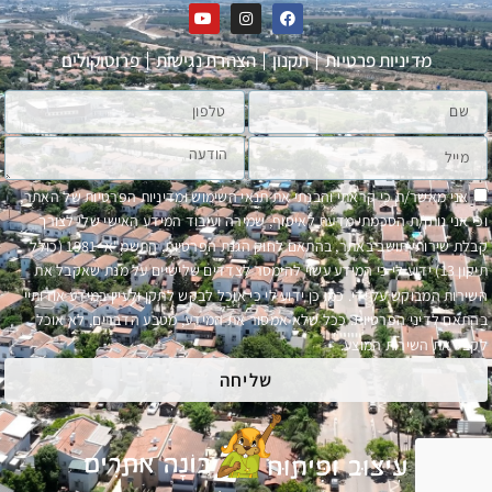
מדיניות פרטיות
תקנון
הצהרת נגישות
פרוטוקולים
אני מאשר/ת כי קראתי והבנתי את תנאי השימוש ומדיניות הפרטיות של האתר,
וכי אני נותן/ת הסכמתי מדעת לאיסוף, שמירה ועיבוד המידע האישי שלי לצורך
קבלת שירותי תושב באתר, בהתאם לחוק הגנת הפרטיות, התשמ"א–1981 (כולל
תיקון 13) ידוע לי כי המידע עשוי להימסר לצדדים שלישיים על מנת שאקבל את
השירות המבוקש על ידי. כמו כן ידוע לי כי אוכל לבקש לתקן ולעיין במידע אודותיי
בהתאם לדיני הפרטיות. ככל שלא אמסור את המידע, מטבע הדברים, לא אוכל
לקבל את השירות המוצע.
שליחה